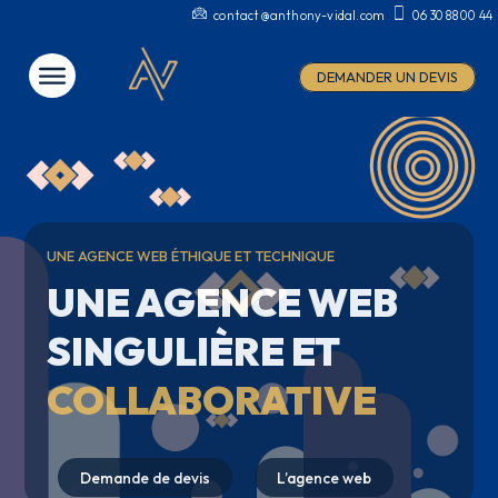
contact@anthony-vidal.com
06 30 88 00 44
DEMANDER UN DEVIS
UNE AGENCE WEB ÉTHIQUE ET TECHNIQUE
UNE AGENCE WEB
SINGULIÈRE ET
COLLABORATIVE
Demande de devis
Demande de devis
L’agence web
Création sur mesure
Demande de devis
Demande de devis
Demande de devis
Demande de devis
Création sur mesure
L’agence web
Création sur mesure
Création sur mesure